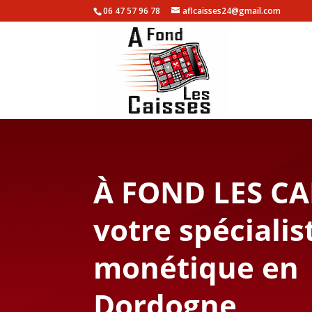
06 47 57 96 78
aflcaisses24@gmail.com
À FOND LES CA
votre spécialis
monétique en
Dordogne