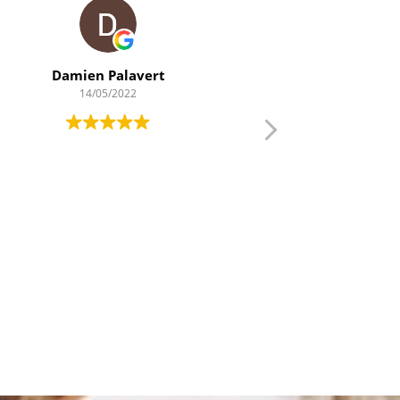
Damien Palavert
Ducl
14/05/2022
13
Super professionne
recommande dans m