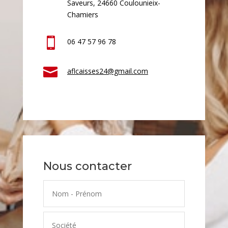
Saveurs,
24660 Coulounieix-
Chamiers

06 47 57 96 78

aflcaisses24@gmail.com
Nous contacter